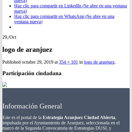
nueva)
Haz clic para compartir en LinkedIn (Se abre en una ventana
nueva)
Haz clic para compartir en WhatsApp (Se abre en una
ventana nueva)
29,
/
Oct
logo de aranjuez
Published
octubre 29, 2019
at
354 × 101
in
logo de aranjuez
.
Participación ciudadana
Información General
Este es el portal de la
Estrategia Aranjuez Ciudad Abierta
,
impulsada por el Ayuntamiento de Aranjuez, seleccionada en el
marco de la Segunda Convocatoria de Estrategias DUSI, y